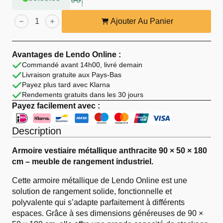
!
quantité
de
Ajouter Au Panier
Lendo
Online
Armoire
Vestiaire
Avantages de Lendo Online :
90x50x180
Commandé avant 14h00, livré demain
cm
Livraison gratuite aux Pays-Bas
Métal
Anthracite
Payez plus tard avec Klarna
Rendements gratuits dans les 30 jours
Payez facilement avec :
Description
Armoire vestiaire métallique anthracite 90 × 50 × 180
cm – meuble de rangement industriel.
Cette armoire métallique de Lendo Online est une
solution de rangement solide, fonctionnelle et
polyvalente qui s’adapte parfaitement à différents
espaces. Grâce à ses dimensions généreuses de 90 ×