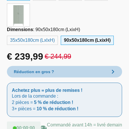
Dimensions
:
90x50x180cm (LxixH)
35x50x180cm (LxlxH)
90x50x180cm (LxixH)
€
239,99
€
244,99
Le
Le
prix
prix
Réduction en gros ?
initial
actuel
Achetez plus = plus de remises !
était :
est :
Lors de la commande :
2 pièces =
5 % de réduction !
€ 244,99.
€ 239,99.
3+ pièces =
10 % de réduction !
Commandé avant 14h = livré demain
00
:
00
:
00