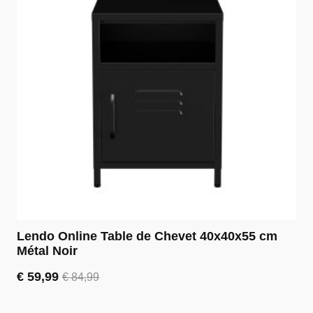
Lendo Online Table de Chevet 40x40x55 cm
Métal Noir
€
59,99
€
84,99
Le
Le
prix
prix
initial
actuel