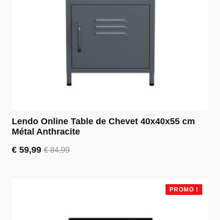
Lendo Online Table de Chevet 40x40x55 cm
Métal Anthracite
€
59,99
€
84,99
Le
Le
prix
prix
initial
actuel
était :
est :
PROMO !
€ 84,99.
€ 59,99.