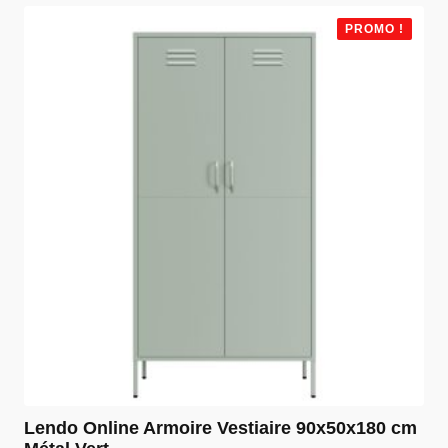
était :
est :
PROMO !
€ 84,99.
€ 59,99.
Lendo Online Armoire Vestiaire 90x50x180 cm