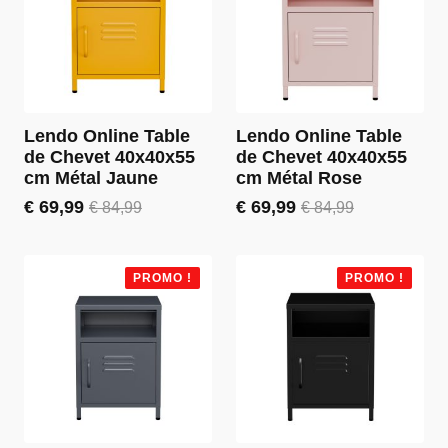
Lendo Online Table
Lendo Online Table
de Chevet 40x40x55
de Chevet 40x40x55
cm Métal Jaune
cm Métal Rose
€
69,99
€
69,99
€
84,99
€
84,99
Le
Le
Le
Le
prix
prix
prix
prix
initial
actuel
initial
actuel
était :
est :
était :
est :
PROMO !
PROMO !
€ 84,99.
€ 69,99.
€ 84,99.
€ 69,99.