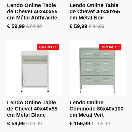
Lendo Online Table
Lendo Online Table
de Chevet 40x40x55
de Chevet 40x40x55
cm Métal Anthracite
cm Métal Noir
€
59,99
€
59,99
€
84,99
€
84,99
Le
Le
Le
Le
prix
prix
prix
prix
initial
actuel
initial
actuel
était :
est :
était :
est :
PROMO !
PROMO !
€ 84,99.
€ 59,99.
€ 84,99.
€ 59,99.
Lendo Online Table
Lendo Online
de Chevet 40x40x55
Commode 80x40x100
cm Métal Blanc
cm Métal Vert
€
59,99
€
159,99
€
84,99
€
169,99
Le
Le
Le
Le