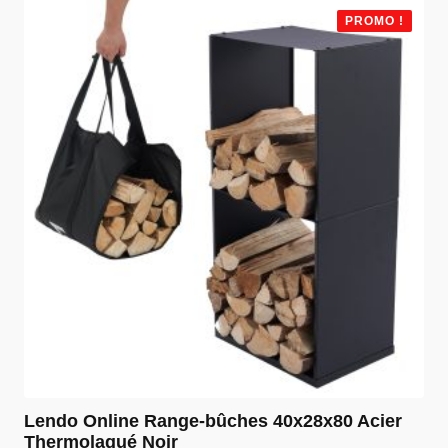
était :
est :
PROMO !
€ 119,99.
€ 99,99.
Lendo Online Range-bûches 40x28x80 Acier
Thermolaqué Noir