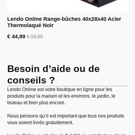
Lendo Online Range-bûches 40x28x40 Acier
Thermolaqué Noir
€
44,99
€
59,99
Le
Le
prix
prix
initial
actuel
était :
est :
€ 59,99.
€ 44,99.
Besoin d’aide ou de
conseils ?
Lendo Online est votre boutique en ligne pour les
produits pour la maison et les environs, le jardin, le
bureau et bien plus encore.
Nous pensons qu’il est important que tous nos produits
vous soient livrés gratuitement.