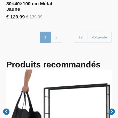
80×40×100 cm Métal
Jaune
€
129,99
€
139,99
Le
Le
prix
prix
initial
actuel
était :
est :
…
1
2
12
Volgende
€ 139,99.
€ 129,99.
Produits recommandés