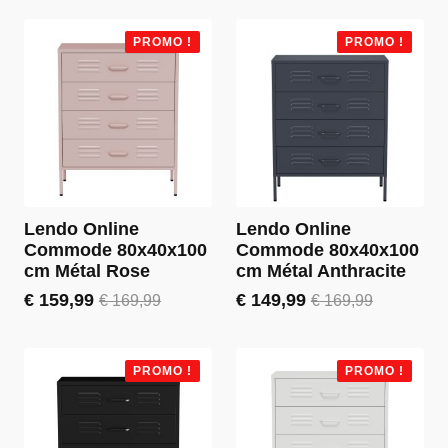
prix
prix
prix
prix
initial
actuel
initial
actuel
était :
est :
était :
est :
PROMO !
PROMO !
€ 84,99.
€ 59,99.
€ 169,99.
€ 159,99.
Lendo Online
Lendo Online
Commode 80x40x100
Commode 80x40x100
cm Métal Rose
cm Métal Anthracite
€
159,99
€
149,99
€
169,99
€
169,99
Le
Le
Le
Le
prix
prix
prix
prix
initial
actuel
initial
actuel
était :
est :
était :
est :
PROMO !
PROMO !
€ 169,99.
€ 159,99.
€ 169,99.
€ 149,99.