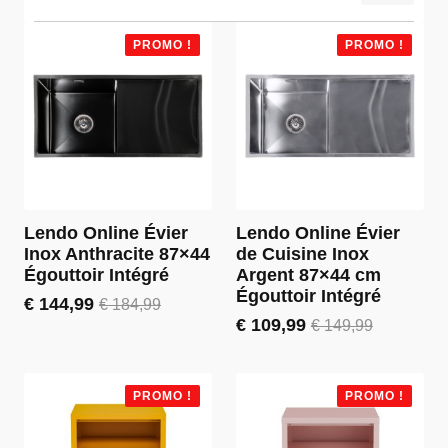
PROMO !
PROMO !
Lendo Online Évier
Lendo Online Évier
Inox Anthracite 87×44
de Cuisine Inox
Égouttoir Intégré
Argent 87×44 cm
Égouttoir Intégré
€
144,99
€
184,99
Le
Le
€
109,99
€
149,99
prix
prix
Le
Le
initial
actuel
prix
prix
était :
est :
initial
actuel
€ 184,99.
€ 144,99.
était :
est :
PROMO !
PROMO !
€ 149,99.
€ 109,99.