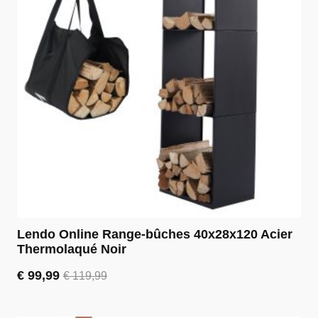
Lendo Online Range-bûches 40x28x120 Acier
Thermolaqué Noir
€
99,99
€
119,99
Le
Le
prix
prix
initial
actuel