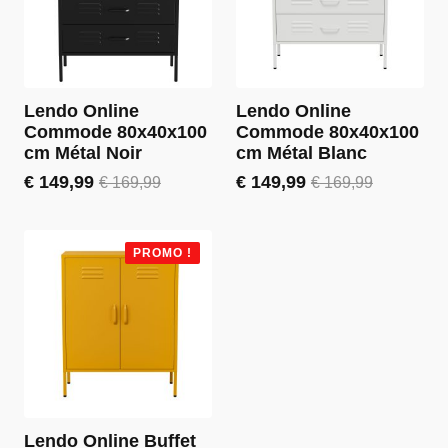
Lendo Online
Lendo Online
Commode 80x40x100
Commode 80x40x100
cm Métal Noir
cm Métal Blanc
€
149,99
€
149,99
€
169,99
€
169,99
Le
Le
Le
Le
prix
prix
prix
prix
initial
actuel
initial
actuel
était :
est :
était :
est :
PROMO !
€ 169,99.
€ 149,99.
€ 169,99.
€ 149,99.
Lendo Online Buffet