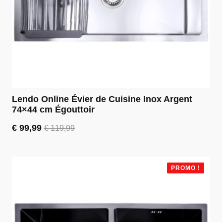
Lendo Online Évier de Cuisine Inox Argent
74×44 cm Égouttoir
€
99,99
€
119,99
Le
Le
prix
prix
initial
actuel
était :
est :
PROMO !
€ 119,99.
€ 99,99.