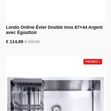
Lendo Online Évier Double Inox 87×44 Argent
avec Égouttoir
€
114,99
€
159,99
Le
Le
prix
prix
initial
actuel
était :
est :
PROMO !
€ 159,99.
€ 114,99.