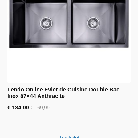
Lendo Online Évier de Cuisine Double Bac
Inox 87×44 Anthracite
€
134,99
€
169,99
Le
Le
prix
prix
initial
actuel
était :
est :
€ 169,99.
€ 134,99.
Trustpilot