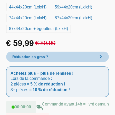
44x44x20cm (LxlxH)
59x44x20cm (LxlxH)
74x44x20cm (LxlxH)
87x44x20cm (LxlxH)
87x44x20cm + égoutteur (LxixH)
€
59,99
€
89,99
Le
Le
prix
prix
Réduction en gros ?
initial
actuel
Achetez plus = plus de remises !
était :
est :
Lors de la commande :
2 pièces =
5 % de réduction !
€ 89,99.
€ 59,99.
3+ pièces =
10 % de réduction !
Commandé avant 14h = livré demain
00
:
00
:
00
!