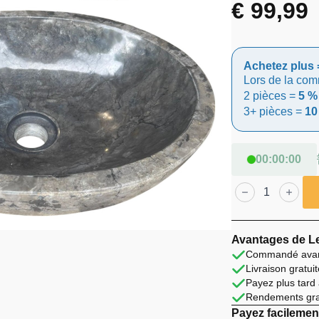
€
99,99
Achetez plus 
Lors de la co
2 pièces =
5 %
3+ pièces =
10
00
:
00
:
00
quantité
de
Lendo
Online
Vasque
à
Avantages de Le
Poser
Commandé avant
40x30x12
Livraison gratu
cm
Ovale
Payez plus tard
Marbre
Rendements grat
Gris
Payez facilement