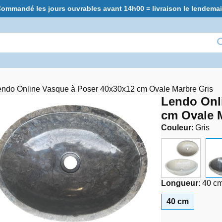
ommandé les jours ouvrables avant 14h00 = livraison le lendema
endo Online Vasque à Poser 40x30x12 cm Ovale Marbre Gris
Lendo Onl
cm Ovale 
Couleur
:
Gris
Longueur
:
40 c
40 cm