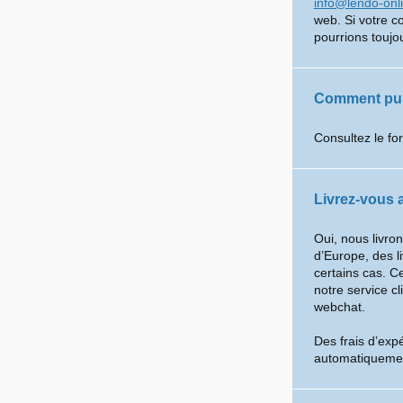
info@lendo-onl
web. Si votre 
pourrions toujou
Comment puis
Consultez le fo
Livrez-vous a
Oui, nous livro
d’Europe, des l
certains cas. C
notre service cl
webchat.
Des frais d’expé
automatiquemen