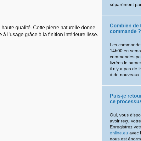
séparément par
Combien de t
aute qualité. Cette pierre naturelle donne
commande ?
à l’usage grâce à la finition intérieure lisse.
Les commandes
14h00 en semain
commandes pass
livrées le same
il n’y a pas de 
à de nouveaux 
Puis-je reto
ce processus
Oui, vous dispo
avoir reçu votr
Enregistrez vot
online.eu
avec 
nous est énorme