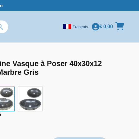
in
€
0,00
Français
ine Vasque à Poser 40x30x12
Marbre Gris
m