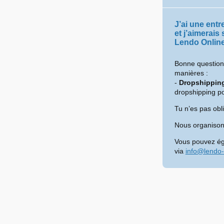
J’ai une entr
et j’aimerais
Lendo Onlin
Bonne question 
manières :
-
Dropshippin
dropshipping po
Tu n’es pas obl
Nous organisons
Vous pouvez ég
via
info@lendo-