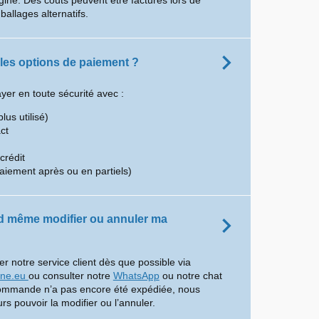
gine. Des coûts peuvent être facturés lors de
mballages alternatifs.
 les options de paiement ?
er en toute sécurité avec :
plus utilisé)
ct
crédit
aiement après ou en partiels)
d même modifier ou annuler ma
er notre service client dès que possible via
ine.eu
ou consulter notre
WhatsApp
ou notre chat
commande n’a pas encore été expédiée, nous
rs pouvoir la modifier ou l’annuler.