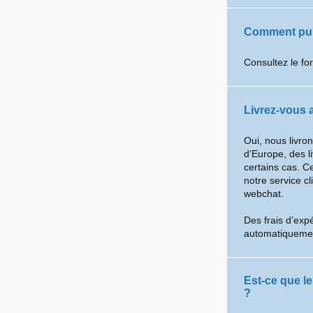
Comment puis
Consultez le fo
Livrez-vous a
Oui, nous livro
d’Europe, des l
certains cas. C
notre service cl
webchat.
Des frais d’expé
automatiquemen
Est-ce que l
?