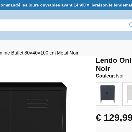
ommandé les jours ouvrables avant 14h00 = livraison le lendema
line Buffet 80×40×100 cm Métal Noir
Lendo Onli
Noir
Couleur
:
Noir
€
129,9
Le
Le