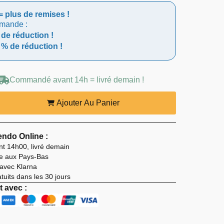
= plus de remises !
mmande :
 de réduction !
 % de réduction !
.
.
Commandé avant 14h = livré demain !
Ajouter Au Panier
ndo Online :
 14h00, livré demain
ite aux Pays-Bas
 avec Klarna
uits dans les 30 jours
 avec :