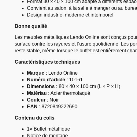
Format 80 × 40 × 100 cm adapté à différents espa
Convient au salon, à la salle à manger ou au bure
Design industriel moderne et intemporel
Bonne qualité
Les meubles métalliques Lendo Online sont conçus pour
surface contre les rayures et l’usure quotidienne. Les po
reste stable, même lorsque le buffet est entièrement char
Caractéristiques techniques
Marque :
Lendo Online
Numéro d’article :
10161
Dimensions :
80 × 40 × 100 cm (L × P × H)
Matériau :
Acier thermolaqué
Couleur :
Noir
EAN :
8720849322690
Contenu du colis
1× Buffet métallique
Notice de montage