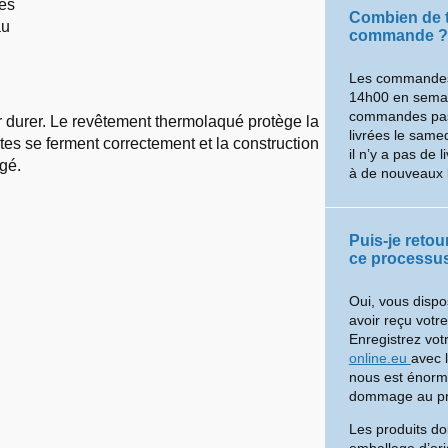
ces
Combien de t
au
commande ?
Les commandes
14h00 en semain
commandes pass
 durer. Le revêtement thermolaqué protège la
livrées le same
rtes se ferment correctement et la construction
il n’y a pas de 
gé.
à de nouveaux 
Puis-je reto
ce processus
Oui, vous dispo
avoir reçu votr
Enregistrez vot
online.eu
avec 
nous est énorme
dommage au prod
Les produits do