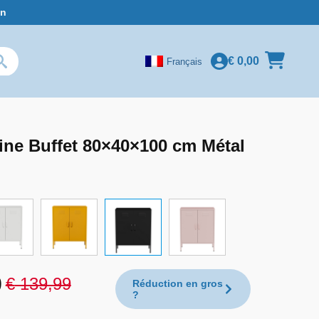
in
€
0,00
Français
ne Buffet 80×40×100 cm Métal
9
€
139,99
Réduction en gros
?