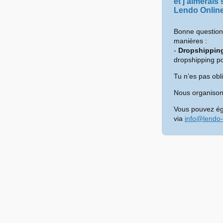
et j’aimerais
Lendo Onlin
Bonne question 
manières :
-
Dropshippin
dropshipping po
Tu n’es pas obl
Nous organisons
Vous pouvez ég
via
info@lendo-