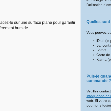
emballage d’ori
l’utilisation d’e
Quelles sont
lacez-le sur une surface plane pour garantir
égèrement humide.
Vous pouvez pay
iDeal (le 
Banconta
Sofort
Carte de 
Klarna (p
Puis-je quan
commande ?
Veuillez contact
info@lendo-onl
web. Si votre 
pourrions toujou