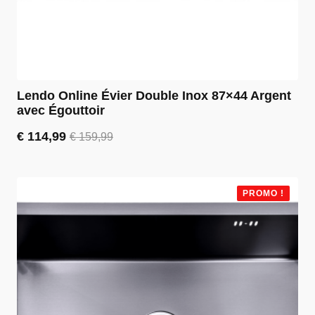
Lendo Online Évier Double Inox 87×44 Argent
avec Égouttoir
€
114,99
€
159,99
Le
Le
prix
prix
initial
actuel
était :
est :
PROMO !
€ 159,99.
€ 114,99.