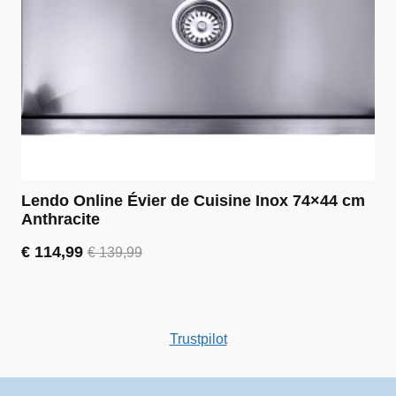
Lendo Online Évier de Cuisine Inox 74×44 cm
Anthracite
€
114,99
€
139,99
Le
Le
prix
prix
initial
actuel
était :
est :
€ 139,99.
€ 114,99.
Trustpilot