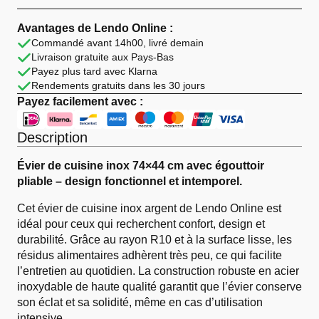
Online
Évier
de
Avantages de Lendo Online :
Cuisine
Commandé avant 14h00, livré demain
Inox
Livraison gratuite aux Pays-Bas
Argent
74×44
Payez plus tard avec Klarna
cm
Rendements gratuits dans les 30 jours
Égouttoir
Payez facilement avec :
Description
Évier de cuisine inox 74×44 cm avec égouttoir
pliable – design fonctionnel et intemporel.
Cet évier de cuisine inox argent de Lendo Online est
idéal pour ceux qui recherchent confort, design et
durabilité. Grâce au rayon R10 et à la surface lisse, les
résidus alimentaires adhèrent très peu, ce qui facilite
l’entretien au quotidien. La construction robuste en acier
inoxydable de haute qualité garantit que l’évier conserve
son éclat et sa solidité, même en cas d’utilisation
intensive.