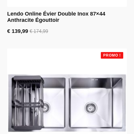
Lendo Online Évier Double Inox 87×44
Anthracite Égouttoir
€
139,99
€
174,99
Le
Le
prix
prix
initial
actuel
était :
est :
PROMO !
€ 174,99.
€ 139,99.