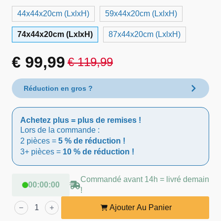
44x44x20cm (LxlxH)
59x44x20cm (LxlxH)
74x44x20cm (LxlxH)
87x44x20cm (LxlxH)
€
99,99
€
119,99
Le
Le
prix
prix
Réduction en gros ?
initial
actuel
Achetez plus = plus de remises !
était :
est :
Lors de la commande :
2 pièces =
5 % de réduction !
€ 119,99.
€ 99,99.
3+ pièces =
10 % de réduction !
Commandé avant 14h = livré demain
00
:
00
:
00
!
quantité
de
Ajouter Au Panier
Lendo