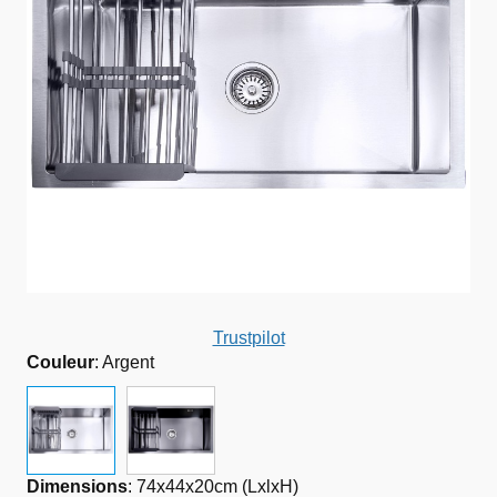
Trustpilot
Couleur
:
Argent
Dimensions
:
74x44x20cm (LxlxH)