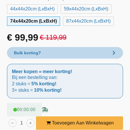
44x44x20cm (LxBxH)
59x44x20cm (LxBxH)
74x44x20cm (LxBxH)
87x44x20cm (LxBxH)
€
99,99
€
119,99
Oorspronkelijke
Huidige
prijs
prijs
Bulk korting?
was:
is:
Meer kopen = meer korting!
€ 119,99.
€ 99,99.
Bij een bestelling van:
2 stuks =
5% korting!
3+ stuks =
10% korting!
00
:
00
:
00
Lendo
Online
Toevoegen Aan Winkelwagen
Spoelbak