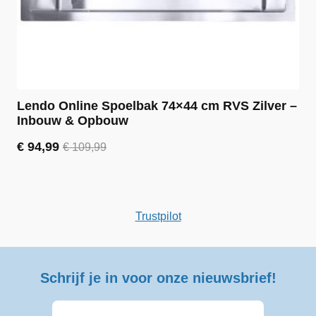
Lendo Online Spoelbak 74×44 cm RVS Zilver –
Inbouw & Opbouw
€
94,99
€
109,99
Oorspronkelijke
Huidige
prijs
prijs
was:
is:
€ 109,99.
€ 94,99.
Trustpilot
Schrijf je in voor onze nieuwsbrief!