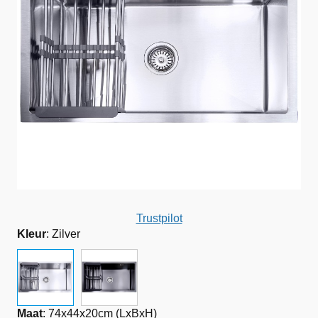
Trustpilot
Kleur
:
Zilver
Maat
:
74x44x20cm (LxBxH)