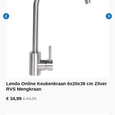
Lendo Online Keukenkraan 6x20x39 cm Zilver
RVS Mengkraan
€
34,99
€
44,99
Oorspronkelijke
Huidige
prijs
prijs
was:
is: