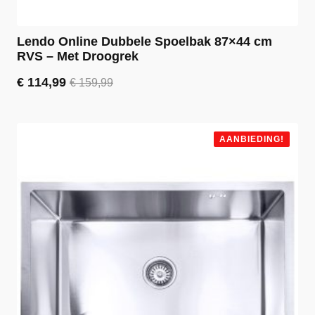
Lendo Online Dubbele Spoelbak 87×44 cm
RVS – Met Droogrek
€
114,99
€
159,99
Oorspronkelijke
Huidige
prijs
prijs
was:
is:
€ 159,99.
€ 114,99.
AANBIEDING!