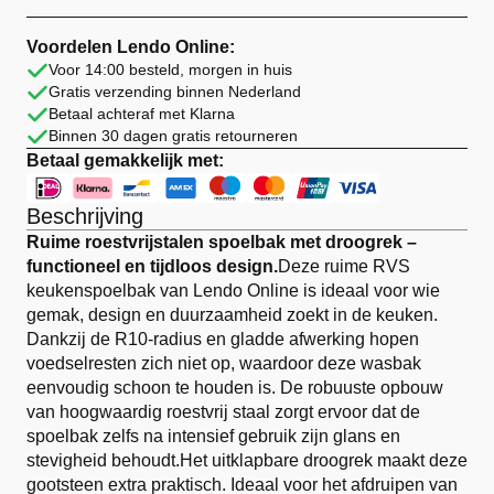
74×44
cm
Zilver
Voordelen Lendo Online:
RVS
Voor 14:00 besteld, morgen in huis
–
Gratis verzending binnen Nederland
Met
Droogrek
Betaal achteraf met Klarna
aantal
Binnen 30 dagen gratis retourneren
Betaal gemakkelijk met:
Beschrijving
Ruime roestvrijstalen spoelbak met droogrek –
functioneel en tijdloos design.
Deze ruime RVS
keukenspoelbak van Lendo Online is ideaal voor wie
gemak, design en duurzaamheid zoekt in de keuken.
Dankzij de R10-radius en gladde afwerking hopen
voedselresten zich niet op, waardoor deze wasbak
eenvoudig schoon te houden is. De robuuste opbouw
van hoogwaardig roestvrij staal zorgt ervoor dat de
spoelbak zelfs na intensief gebruik zijn glans en
stevigheid behoudt.Het uitklapbare droogrek maakt deze
gootsteen extra praktisch. Ideaal voor het afdruipen van