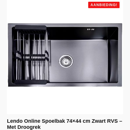
€ 44,99.
€ 34,99.
AANBIEDING!
Lendo Online Spoelbak 74×44 cm Zwart RVS –
Met Droogrek