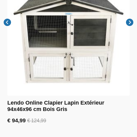
Lendo Online Clapier Lapin Extérieur
94x46x96 cm Bois Gris
€
94,99
€
124,99
Le
Le
prix
prix
initial
actuel