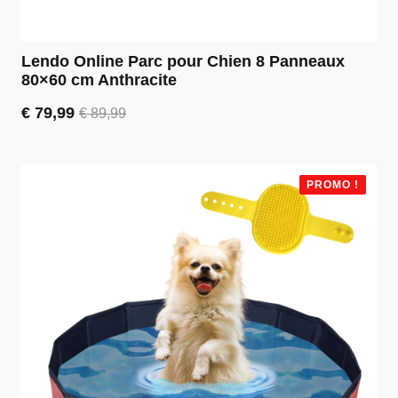
Lendo Online Parc pour Chien 8 Panneaux
80×60 cm Anthracite
€
79,99
€
89,99
Le
Le
prix
prix
initial
actuel
était :
est :
PROMO !
€ 89,99.
€ 79,99.