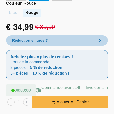
Couleur
:
Rouge
Bleu
Rouge
€
34,99
€
39,99
Le
Le
prix
prix
Réduction en gros ?
initial
actuel
Achetez plus = plus de remises !
était :
est :
Lors de la commande :
2 pièces =
5 % de réduction !
€ 39,99.
€ 34,99.
3+ pièces =
10 % de réduction !
Commandé avant 14h = livré demain
00
:
00
:
00
!
quantité
de
Ajouter Au Panier
Lendo
Online