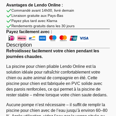
Piscine
pour
Avantages de Lendo Online :
Chien
Commandé avant 14h00, livré demain
Pliable
Livraison gratuite aux Pays-Bas
Ø120
cm
Payez plus tard avec Klarna
Rouge
Rendements gratuits dans les 30 jours
Payez facilement avec :
Description
Refroidissez facilement votre chien pendant les
journées chaudes.
La piscine pour chien pliable Lendo Online est la
solution idéale pour rafraîchir confortablement votre
chien ou autre animal de compagnie en été. Cette
piscine pour chien est fabriquée en PVC solide avec
des parois renforcées, ce qui permet à la piscine de
rester stable – même lorsque votre chien saute dedans.
Aucune pompe n’est nécessaire – il suffit de remplir la
piscine pour chien avec de l’eau jusqu’à environ 60–80