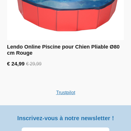
Lendo Online Piscine pour Chien Pliable Ø80
cm Rouge
€
24,99
€
29,99
Le
Le
prix
prix
initial
actuel
était :
est :
€ 29,99.
€ 24,99.
Trustpilot
Inscrivez-vous à notre newsletter !