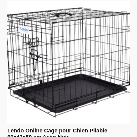
était :
est :
€ 124,99.
€ 94,99.
Lendo Online Cage pour Chien Pliable
60x43x50 cm Acier Noir