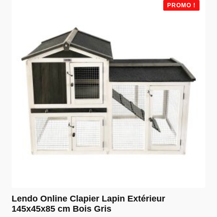
était :
est :
PROMO !
€ 39,99.
€ 34,99.
Lendo Online Clapier Lapin Extérieur
145x45x85 cm Bois Gris