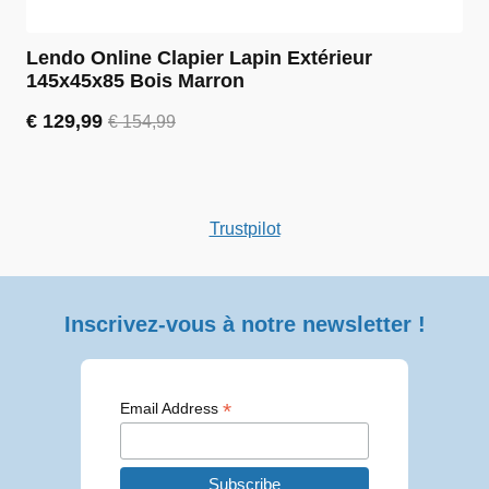
Lendo Online Clapier Lapin Extérieur
145x45x85 Bois Marron
€
129,99
€
154,99
Le
Le
prix
prix
initial
actuel
était :
est :
€ 154,99.
€ 129,99.
Trustpilot
Inscrivez-vous à notre newsletter !
*
Email Address