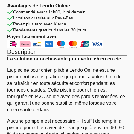
Piscine
pour
Avantages de Lendo Online :
Chien
Commandé avant 14h00, livré demain
Pliable
Livraison gratuite aux Pays-Bas
Ø80
cm
Payez plus tard avec Klarna
Rouge
Rendements gratuits dans les 30 jours
Payez facilement avec :
Description
La solution rafraîchissante pour votre chien en été.
La piscine pour chien pliable Lendo Online est une
piscine robuste et pratique qui permet à votre chien de
se rafraîchir en toute sécurité et confort pendant les
journées chaudes. Cette piscine pour chien est
fabriquée en PVC solide avec des parois renforcées, ce
qui garantit une bonne stabilité, même lorsque votre
chien saute dedans.
Aucune pompe n’est nécessaire – il suffit de remplir la
piscine pour chien avec de l’eau jusqu’à environ 60–80