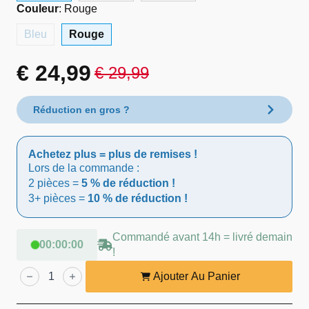
Couleur
:
Rouge
Bleu
Rouge
€
24,99
€
29,99
Le
Le
prix
prix
Réduction en gros ?
initial
actuel
Achetez plus = plus de remises !
était :
est :
Lors de la commande :
2 pièces =
5 % de réduction !
€ 29,99.
€ 24,99.
3+ pièces =
10 % de réduction !
Commandé avant 14h = livré demain
00
:
00
:
00
!
quantité
de
Ajouter Au Panier
Lendo
Online