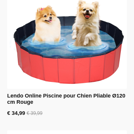
Lendo Online Piscine pour Chien Pliable Ø120
cm Rouge
€
34,99
€
39,99
Le
Le
prix
prix
initial
actuel