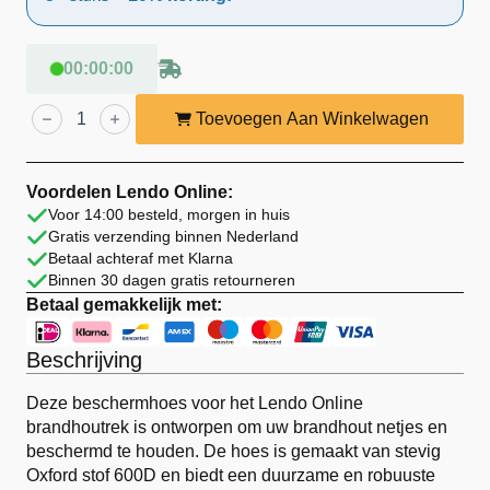
00
:
00
:
00
Lendo
Online
Toevoegen Aan Winkelwagen
Hoes
Brandhoutrek
50x25x196
cm
Voordelen Lendo Online:
Oxford
Voor 14:00 besteld, morgen in huis
Zwart
Gratis verzending binnen Nederland
aantal
Betaal achteraf met Klarna
Binnen 30 dagen gratis retourneren
Betaal gemakkelijk met:
Beschrijving
Deze beschermhoes voor het Lendo Online
brandhoutrek is ontworpen om uw brandhout netjes en
beschermd te houden. De hoes is gemaakt van stevig
Oxford stof 600D en biedt een duurzame en robuuste