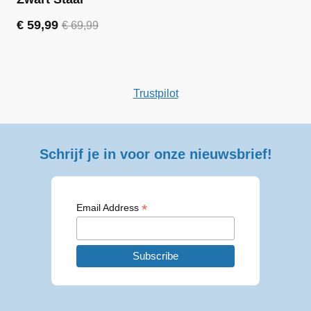
€
59,99
€
69,99
Oorspronkelijke
Huidige
prijs
prijs
was:
is:
€ 69,99.
€ 59,99.
Trustpilot
Schrijf je in voor onze nieuwsbrief!
*
Email Address