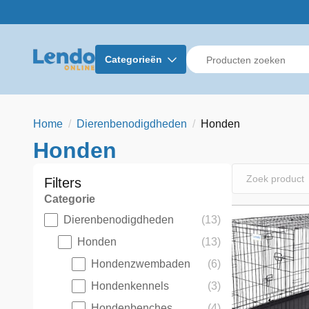
Categorieën
Home
Dierenbenodigdheden
Honden
Honden
Search
Filters
Categorie
Dierenbenodigdheden
(13)
Categorie
Honden
(13)
Hondenzwembaden
(6)
Hondenkennels
(3)
Hondenbenches
(4)