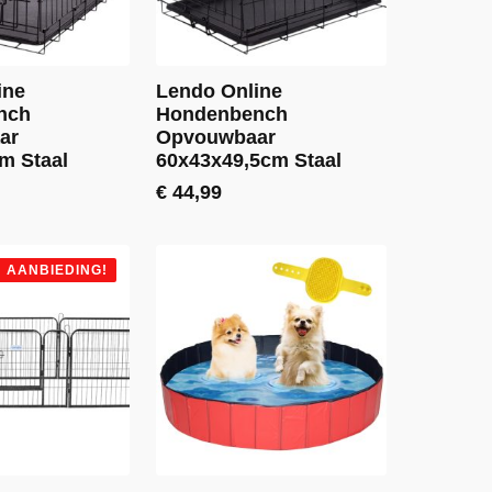
ine
Lendo Online
nch
Hondenbench
ar
Opvouwbaar
m Staal
60x43x49,5cm Staal
€
44,99
AANBIEDING!