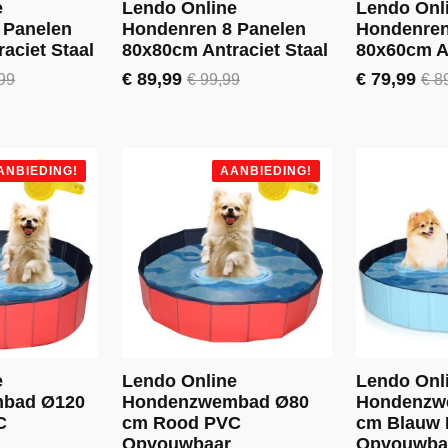
e
Lendo Online
Lendo Onl
 Panelen
Hondenren 8 Panelen
Hondenren
aciet Staal
80x80cm Antraciet Staal
80x60cm An
€
89,99
€
79,99
99
€
99,99
€
89
jke
Oorspronkelijke
Huidige
Oorspronke
Huidige
prijs
prijs
prijs
prijs
was:
is:
was:
is:
€ 99,99.
€ 89,99.
€ 89,99.
€ 79,99.
ANBIEDING!
AANBIEDING!
e
Lendo Online
Lendo Onl
bad Ø120
Hondenzwembad Ø80
Hondenzw
C
cm Rood PVC
cm Blauw
Opvouwbaar
Opvouwba