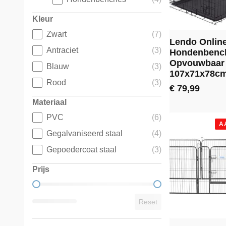
Kleur
Zwart
(7)
Kleur
Lendo Onlin
Antraciet
(3)
Hondenbenc
Opvouwbaar
Blauw
(3)
107x71x78cm
Rood
(3)
€
79,99
Materiaal
PVC
(6)
Materiaal
A
Gegalvaniseerd staal
(4)
Gepoedercoat staal
(3)
Prijs
Prijs
Reset