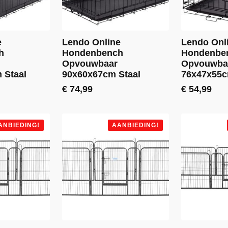
e
Lendo Online
Lendo Onl
h
Hondenbench
Hondenbe
Opvouwbaar
Opvouwba
 Staal
90x60x67cm Staal
76x47x55c
€
74,99
€
54,99
ANBIEDING!
AANBIEDING!