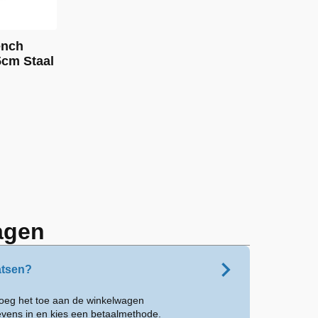
ench
cm Staal
agen
atsen?
voeg het toe aan de winkelwagen
evens in en kies een betaalmethode.