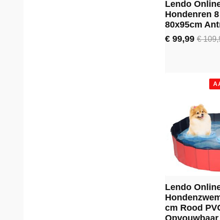
Lendo Onlin
Hondenren 8
80x95cm Antr
€
99,99
€
109,
Oorspronkeli
Huidige
prijs
prijs
was:
is:
€ 109,99.
€ 99,99.
A
Lendo Onlin
Hondenzwem
cm Rood PV
Opvouwbaar