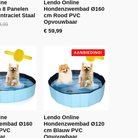
ine
Lendo Online
 8 Panelen
Hondenzwembad Ø160
traciet Staal
cm Rood PVC
Opvouwbaar
,99
lijke
€
59,99
AANBIEDING!
ine
Lendo Online
embad Ø160
Hondenzwembad Ø120
 PVC
cm Blauw PVC
ar
Opvouwbaar