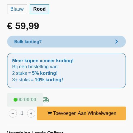
Blauw
Rood
€
59,99
Bulk korting?
Meer kopen = meer korting!
Bij een bestelling van:
2 stuks =
5% korting!
3+ stuks =
10% korting!
00
:
00
:
00
Lendo
Online
Toevoegen Aan Winkelwagen
Hondenzwembad
Ø160
cm
Rood