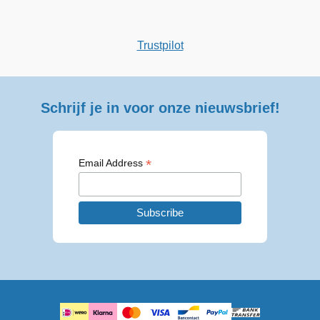
was:
is:
€ 39,99.
€ 34,99.
Trustpilot
Schrijf je in voor onze nieuwsbrief!
*
Email Address