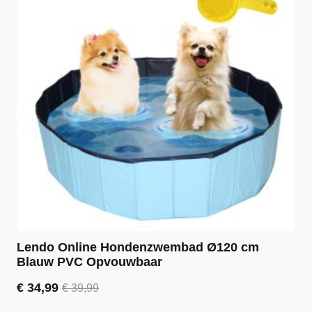
Lendo Online Hondenzwembad Ø120 cm
Blauw PVC Opvouwbaar
€
34,99
€
39,99
Oorspronkelijke
Huidige
prijs
prijs