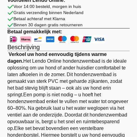
Voordelen Lendo Online:
PVC
Voor 14:00 besteld, morgen in huis
Opvouwbaar
Gratis verzending binnen Nederland
aantal
Betaal achteraf met Klarna
Binnen 30 dagen gratis retourneren
Betaal gemakkelijk met:
Beschrijving
Verkoel uw hond eenvoudig tijdens warme
dagen.
Het Lendo Online hondenzwembad is de ideale
oplossing om uw hond of ander huisdier comfortabel te
laten afkoelen in de zomer. Dit hondenzwembad is
gemaakt van sterk PVC met geharde zijkanten, zodat
het bad stevig blijft staan – ook als uw hond erin
springt.Een pomp is niet nodig – u hoeft het
hondenzwembad enkel te vullen met water tot ongeveer
60–80%. Na gebruik laat u het water weglopen via het
ventiel aan de onderzijde. Doordat dit hondenzwembad
opvouwbaar is, bergt u het snel en ruimtebesparend
op.Elke set bevat bovendien een verstelbare
hondenborstel. Hiermee borstelt u uw hond eenvoudig