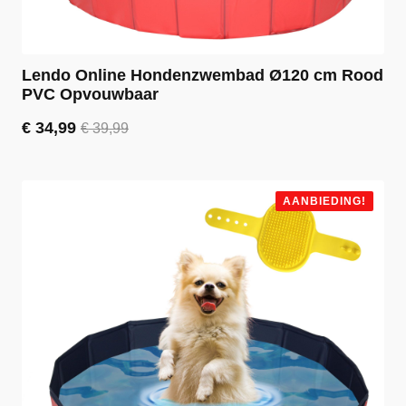
Lendo Online Hondenzwembad Ø120 cm Rood
PVC Opvouwbaar
€
34,99
€
39,99
Oorspronkelijke
Huidige
prijs
prijs
was:
is:
€ 39,99.
€ 34,99.
AANBIEDING!