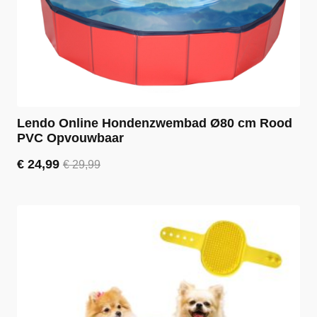
Lendo Online Hondenzwembad Ø80 cm Rood
PVC Opvouwbaar
€
24,99
€
29,99
Oorspronkelijke
Huidige
prijs
prijs
was:
is:
€ 29,99.
€ 24,99.