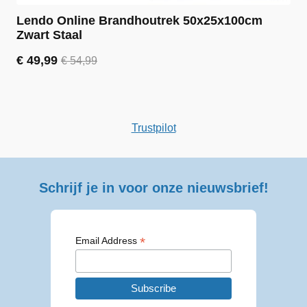
Lendo Online Brandhoutrek 50x25x100cm
Zwart Staal
€
49,99
€
54,99
Oorspronkelijke
Huidige
prijs
prijs
was:
is:
€ 54,99.
€ 49,99.
Trustpilot
Schrijf je in voor onze nieuwsbrief!
*
Email Address