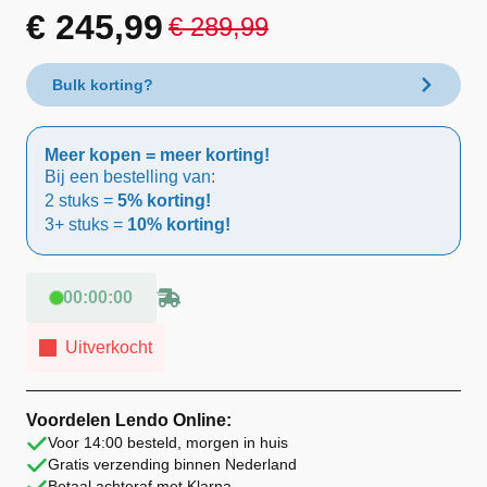
€
245,99
€
289,99
Oorspronkelijke
Huidige
prijs
prijs
Bulk korting?
was:
is:
Meer kopen = meer korting!
€ 289,99.
€ 245,99.
Bij een bestelling van:
2 stuks =
5% korting!
3+ stuks =
10% korting!
00
:
00
:
00
Uitverkocht
Voordelen Lendo Online:
Voor 14:00 besteld, morgen in huis
Gratis verzending binnen Nederland
Betaal achteraf met Klarna