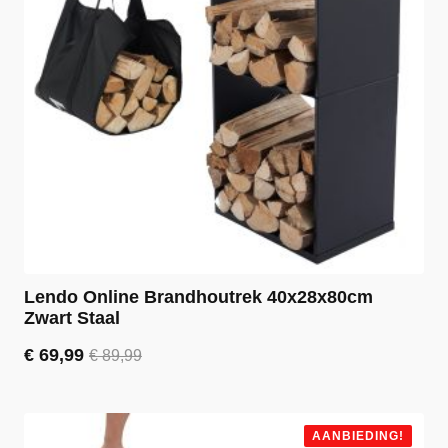
Lendo Online Brandhoutrek 40x28x80cm
Zwart Staal
€
69,99
€
89,99
Oorspronkelijke
Huidige
prijs
prijs
was:
is:
€ 89,99.
€ 69,99.
AANBIEDING!