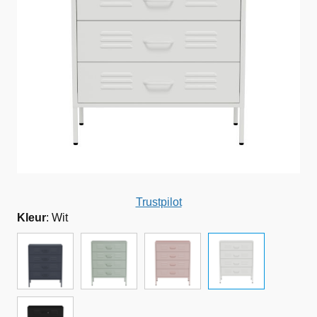
Trustpilot
Kleur
:
Wit