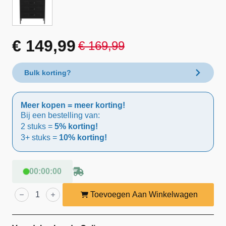
€
149,99
€
169,99
Oorspronkelijke
Huidige
prijs
prijs
Bulk korting?
was:
is:
Meer kopen = meer korting!
€ 169,99.
€ 149,99.
Bij een bestelling van:
2 stuks =
5% korting!
3+ stuks =
10% korting!
00
:
00
:
00
Lendo
Online
Toevoegen Aan Winkelwagen
Ladekast
Metaal
80x40x100