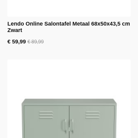
Lendo Online Salontafel Metaal 68x50x43,5 cm
Zwart
€
59,99
€
89,99
Oorspronkelijke
Huidige
prijs
prijs
was:
is:
€ 89,99.
€ 59,99.