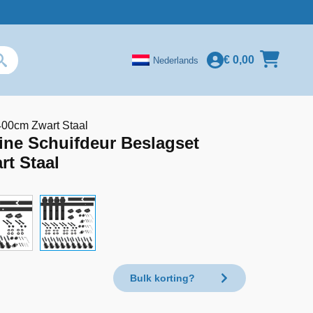
€
0,00
Nederlands
400cm Zwart Staal
ine Schuifdeur Beslagset
t Staal
Bulk korting?