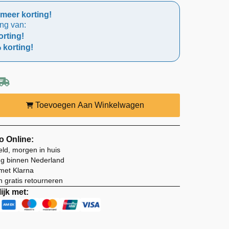
meer korting!
ing van:
rting!
 korting!
Toevoegen Aan Winkelwagen
o Online:
eld, morgen in huis
ng binnen Nederland
 met Klarna
 gratis retourneren
ijk met: