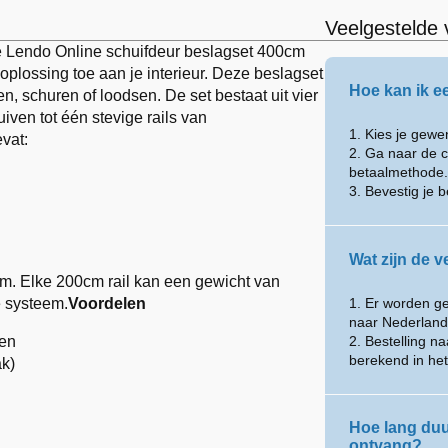
Veelgestelde 
 Lendo Online schuifdeur beslagset 400cm
oplossing toe aan je interieur. Deze beslagset
Hoe kan ik e
n, schuren of loodsen. De set bestaat uit vier
iven tot één stevige rails van
1. Kies je gew
vat:
2. Ga naar de c
betaalmethode.
3. Bevestig je b
Wat zijn de 
m. Elke 200cm rail kan een gewicht van
e systeem.
Voordelen
1. Er worden g
naar Nederland
ren
2. Bestelling n
berekend in he
ak)
Hoe lang duur
ontvang?