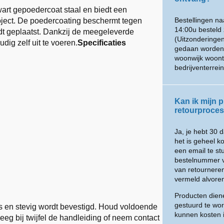
wart gepoedercoat staal en biedt een
Bestellingen n
roject. De poedercoating beschermt tegen
14:00u besteld 
t geplaatst. Dankzij de meegeleverde
(Uitzonderingen
dig zelf uit te voeren.
Specificaties
gedaan worden m
woonwijk woont
bedrijventerre
Kan ik mijn p
retourproces 
Ja, je hebt 30 
het is geheel k
een email te s
bestelnummer v
van retournere
vermeld alvoren
Producten diene
gestuurd te wor
pas en stevig wordt bevestigd. Houd voldoende
kunnen kosten 
eeg bij twijfel de handleiding of neem contact