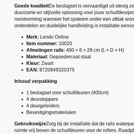
Goede kwaliteit
De beslagset is vervaardigd uit stevig z
duurzame en stijlvolle oplossing voor jouw schuifdeurp
roestvorming wanneer het systeem onder een afdak word
onderdelen en duidelijke handleiding is installatie eenvou
Merk:
Lendo Online
Item nummer:
10020
Afmetingen rails:
400 × 6 × 29 cm (L × D × H)
Materiaal:
Gepoedercoat staal
Kleur:
Zwart
EAN:
8720849320375
Inhoud verpakking
1 beslagset voor schuifdeuren (400cm)
4 deurstoppers
4 deurgeleiders
Bevestigingsmaterialen
Gebruikswijze
Zorg bij de installatie dat de rails water
ruimte vrij boven de schuifdeuren voor de rollers. Raadpl