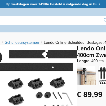
Op werkdagen voor 14:00u besteld = volgende dag in huis
Schuifdeursystemen
Lendo Online Schuifdeur Beslagset 
Lendo Onl
400cm Zwar
Lengte
:
400 cm
€
89,99