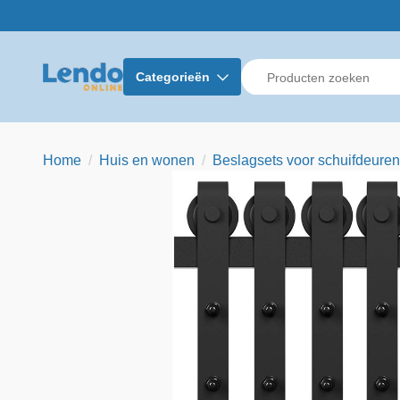
Categorieën
Home
Huis en wonen
Beslagsets voor schuifdeuren