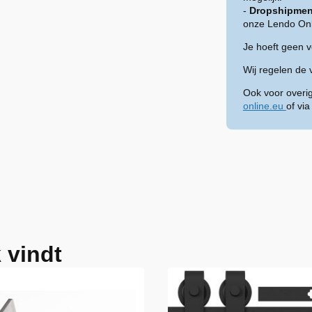
-
Dropshipmen
onze Lendo Onl
Je hoeft geen 
Wij regelen de 
Ook voor overi
online.eu
of vi
 vindt