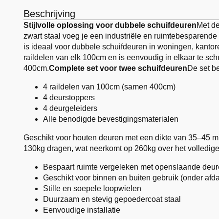
Beschrijving
Stijlvolle oplossing voor dubbele schuifdeuren
Met de
zwart staal voeg je een industriële en ruimtebesparende 
is ideaal voor dubbele schuifdeuren in woningen, kantore
raildelen van elk 100cm en is eenvoudig in elkaar te schu
400cm.
Complete set voor twee schuifdeuren
De set be
4 raildelen van 100cm (samen 400cm)
4 deurstoppers
4 deurgeleiders
Alle benodigde bevestigingsmaterialen
Geschikt voor houten deuren met een dikte van 35–45 m
130kg dragen, wat neerkomt op 260kg over het volledig
Bespaart ruimte vergeleken met openslaande deu
Geschikt voor binnen en buiten gebruik (onder afd
Stille en soepele loopwielen
Duurzaam en stevig gepoedercoat staal
Eenvoudige installatie