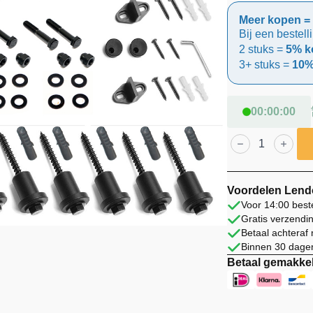
Meer kopen = 
Bij een bestell
2 stuks =
5% ko
3+ stuks =
10%
00
:
00
:
00
Lendo
Online
Schuifdeur
Beslagset
400cm
Zwart
Voordelen Lend
Staal
Voor 14:00 best
aantal
Gratis verzendi
Betaal achteraf
Binnen 30 dagen
Betaal gemakkel