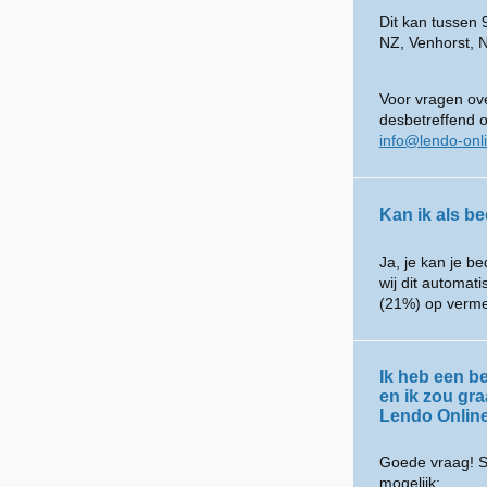
Dit kan tussen
NZ, Venhorst, 
Voor vragen ove
desbetreffend 
info@lendo-onl
Kan ik als be
Ja, je kan je be
wij dit automat
(21%) op verme
Ik heb een be
en ik zou gr
Lendo Onlin
Goede vraag! S
mogelijk: