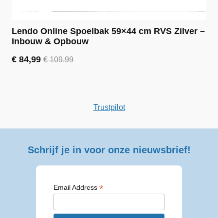
Lendo Online Spoelbak 59×44 cm RVS Zilver –
Inbouw & Opbouw
€
84,99
€
109,99
Oorspronkelijke
Huidige
prijs
prijs
was:
is:
€ 109,99.
€ 84,99.
Trustpilot
Schrijf je in voor onze nieuwsbrief!
*
Email Address