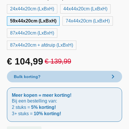
24x44x20cm (LxBxH)
44x44x20cm (LxBxH)
59x44x20cm (LxBxH)
74x44x20cm (LxBxH)
87x44x20cm (LxBxH)
87x44x20cm + afdruip (LxBxH)
€
104,99
€
139,99
Oorspronkelijke
Huidige
prijs
prijs
Bulk korting?
was:
is:
Meer kopen = meer korting!
€ 139,99.
€ 104,99.
Bij een bestelling van:
2 stuks =
5% korting!
3+ stuks =
10% korting!