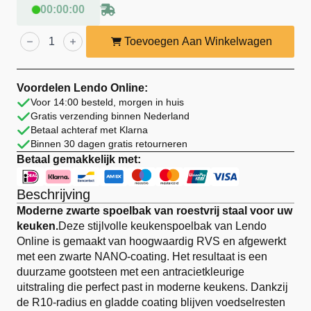
00
:
00
:
00
Lendo
Online
Toevoegen Aan Winkelwagen
Spoelbak
59×44
cm
Zwart
Voordelen Lendo Online:
RVS
Voor 14:00 besteld, morgen in huis
–
Gratis verzending binnen Nederland
Inbouw
Opbouw
Betaal achteraf met Klarna
aantal
Binnen 30 dagen gratis retourneren
Betaal gemakkelijk met:
Beschrijving
Moderne zwarte spoelbak van roestvrij staal voor uw
keuken.
Deze stijlvolle keukenspoelbak van Lendo
Online is gemaakt van hoogwaardig RVS en afgewerkt
met een zwarte NANO-coating. Het resultaat is een
duurzame gootsteen met een antracietkleurige
uitstraling die perfect past in moderne keukens. Dankzij
de R10-radius en gladde coating blijven voedselresten