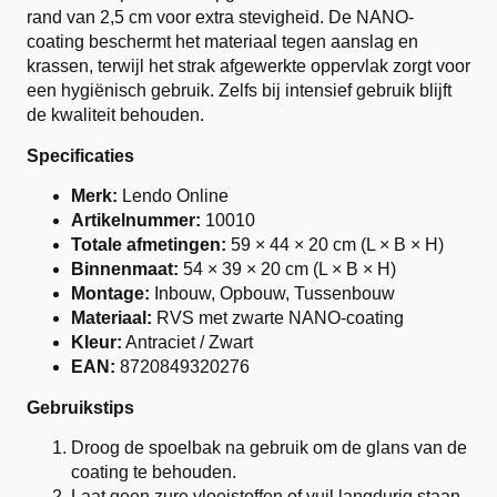
rand van 2,5 cm voor extra stevigheid. De NANO-
coating beschermt het materiaal tegen aanslag en
krassen, terwijl het strak afgewerkte oppervlak zorgt voor
een hygiënisch gebruik. Zelfs bij intensief gebruik blijft
de kwaliteit behouden.
Specificaties
Merk:
Lendo Online
Artikelnummer:
10010
Totale afmetingen:
59 × 44 × 20 cm (L × B × H)
Binnenmaat:
54 × 39 × 20 cm (L × B × H)
Montage:
Inbouw, Opbouw, Tussenbouw
Materiaal:
RVS met zwarte NANO-coating
Kleur:
Antraciet / Zwart
EAN:
8720849320276
Gebruikstips
Droog de spoelbak na gebruik om de glans van de
coating te behouden.
Laat geen zure vloeistoffen of vuil langdurig staan