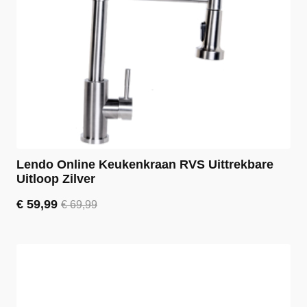
Lendo Online Keukenkraan RVS Uittrekbare
Uitloop Zilver
€
59,99
€
69,99
Oorspronkelijke
Huidige
prijs
prijs
was:
is:
€ 69,99.
€ 59,99.