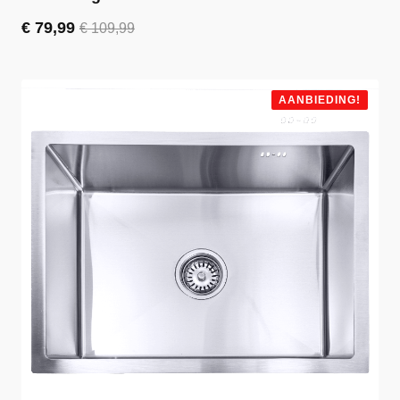
€
79,99
€
109,99
Oorspronkelijke
Huidige
prijs
prijs
was:
is:
€ 109,99.
€ 79,99.
AANBIEDING!