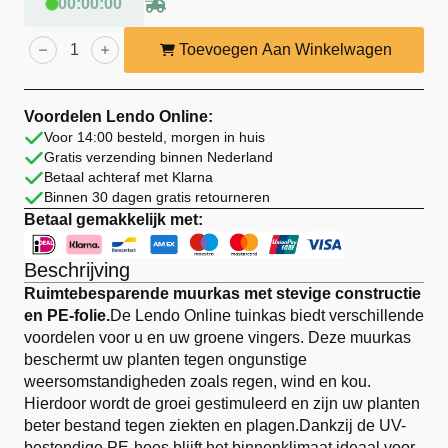
00
:
00
:
00
Lendo
Online
Toevoegen Aan Winkelwagen
Tuinkas
Muurmodel
200×100×214
cm
Voordelen Lendo Online:
PE
Voor 14:00 besteld, morgen in huis
Staal
Gratis verzending binnen Nederland
aantal
Betaal achteraf met Klarna
Binnen 30 dagen gratis retourneren
Betaal gemakkelijk met:
Beschrijving
Ruimtebesparende muurkas met stevige constructie
en PE-folie.
De Lendo Online tuinkas biedt verschillende
voordelen voor u en uw groene vingers. Deze muurkas
beschermt uw planten tegen ongunstige
weersomstandigheden zoals regen, wind en kou.
Hierdoor wordt de groei gestimuleerd en zijn uw planten
beter bestand tegen ziekten en plagen.Dankzij de UV-
bestendige PE-hoes blijft het binnenklimaat ideaal voor