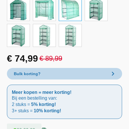
€
74,99
€
89,99
Oorspronkelijke
Huidige
prijs
prijs
Bulk korting?
was:
is:
Meer kopen = meer korting!
€ 89,99.
€ 74,99.
Bij een bestelling van:
2 stuks =
5% korting!
3+ stuks =
10% korting!