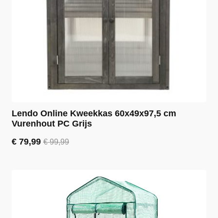
Lendo Online Kweekkas 60x49x97,5 cm
Vurenhout PC Grijs
€
79,99
€
99,99
Oorspronkelijke
Huidige
prijs
prijs
was:
is:
€ 99,99.
€ 79,99.