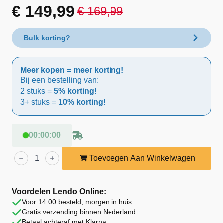
€
149,99
€
169,99
Oorspronkelijke
Huidige
prijs
prijs
Bulk korting?
was:
is:
Meer kopen = meer korting!
€ 169,99.
€ 149,99.
Bij een bestelling van:
2 stuks =
5% korting!
3+ stuks =
10% korting!
00
:
00
:
00
Lendo
Online
Toevoegen Aan Winkelwagen
Tuinschuur
74,5x50x180
cm
Vurenhout
Voordelen Lendo Online:
Naturel
Voor 14:00 besteld, morgen in huis
aantal
Gratis verzending binnen Nederland
Betaal achteraf met Klarna