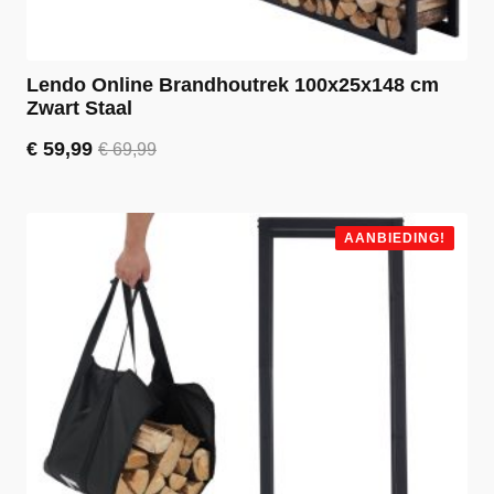
Lendo Online Brandhoutrek 100x25x148 cm
Zwart Staal
€
59,99
€
69,99
Oorspronkelijke
Huidige
prijs
prijs
was:
is:
€ 69,99.
€ 59,99.
AANBIEDING!