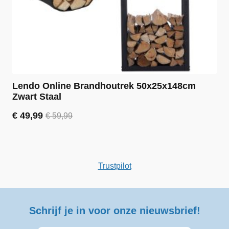
Lendo Online Brandhoutrek 50x25x148cm
Zwart Staal
€
49,99
€
59,99
Oorspronkelijke
Huidige
prijs
prijs
was:
is:
€ 59,99.
€ 49,99.
Trustpilot
Schrijf je in voor onze nieuwsbrief!