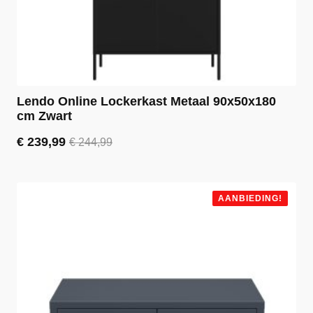
Lendo Online Lockerkast Metaal 90x50x180
cm Zwart
€
239,99
€
244,99
Oorspronkelijke
Huidige
prijs
prijs
was:
is:
€ 244,99.
€ 239,99.
AANBIEDING!