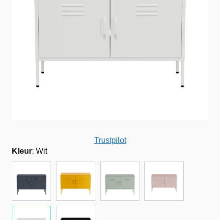
Trustpilot
Kleur
:
Wit