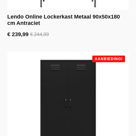
Lendo Online Lockerkast Metaal 90x50x180
cm Antraciet
€
239,99
€
244,99
Oorspronkelijke
Huidige
prijs
prijs
was:
is:
€ 244,99.
€ 239,99.
AANBIEDING!