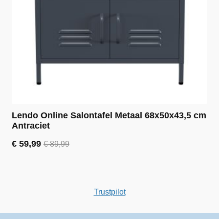
Lendo Online Salontafel Metaal 68x50x43,5 cm
Antraciet
€
59,99
€
89,99
Oorspronkelijke
Huidige
prijs
prijs
was:
is:
€ 89,99.
€ 59,99.
Trustpilot