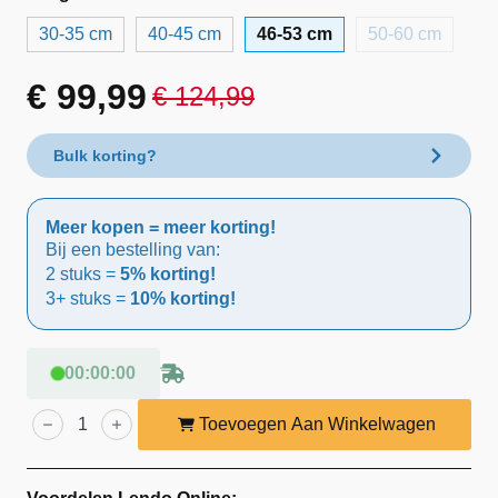
30-35 cm
40-45 cm
46-53 cm
50-60 cm
€
99,99
€
124,99
Oorspronkelijke
Huidige
prijs
prijs
Bulk korting?
was:
is:
Meer kopen = meer korting!
€ 124,99.
€ 99,99.
Bij een bestelling van:
2 stuks =
5% korting!
3+ stuks =
10% korting!
00
:
00
:
00
Lendo
Online
Toevoegen Aan Winkelwagen
Waskom
Riviersteen
(46-
53)x(34-