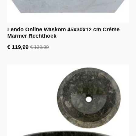
Lendo Online Waskom 45x30x12 cm Crème
Marmer Rechthoek
€
119,99
€
139,99
Oorspronkelijke
Huidige
prijs
prijs
was:
is:
€ 139,99.
€ 119,99.