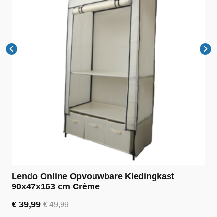
Lendo Online Opvouwbare Kledingkast
90x47x163 cm Crème
€
39,99
€
49,99
Oorspronkelijke
Huidige