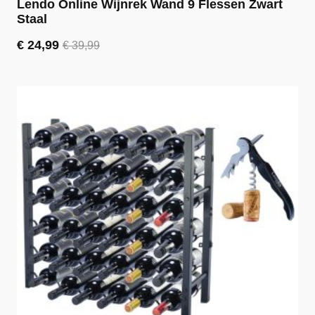
Lendo Online Wijnrek Wand 9 Flessen Zwart
Staal
€
24,99
€
39,99
Oorspronkelijke
Huidige
prijs
prijs
was:
is:
€ 39,99.
€ 24,99.