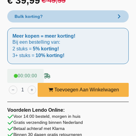
€
39,99
€
49,99
Oorspronkelijke
Huidige
prijs
prijs
Bulk korting?
was:
is:
Meer kopen = meer korting!
€ 49,99.
€ 39,99.
Bij een bestelling van:
2 stuks =
5% korting!
3+ stuks =
10% korting!
00
:
00
:
00
Lendo
Online
Toevoegen Aan Winkelwagen
Wijnrek
6
Flessen
Staand
Voordelen Lendo Online:
Zwart
Voor 14:00 besteld, morgen in huis
Staal
Gratis verzending binnen Nederland
aantal
Betaal achteraf met Klarna
Binnen 30 dagen gratis retourneren