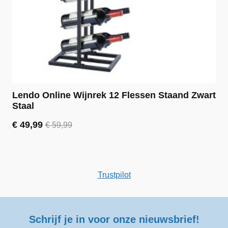
Lendo Online Wijnrek 12 Flessen Staand Zwart
Staal
€
49,99
€
59,99
Oorspronkelijke
Huidige
prijs
prijs
was:
is:
€ 59,99.
€ 49,99.
Trustpilot
Schrijf je in voor onze nieuwsbrief!