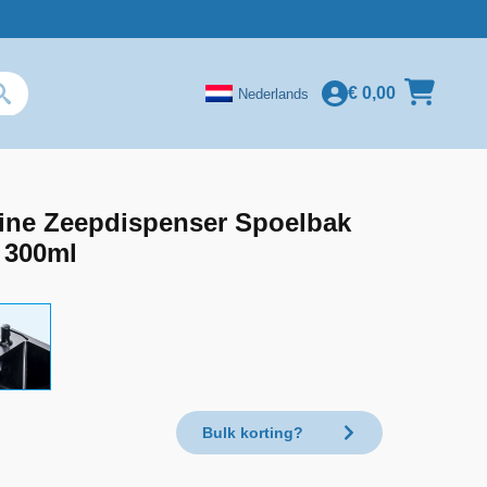
€
0,00
Nederlands
ine Zeepdispenser Spoelbak
 300ml
Bulk korting?