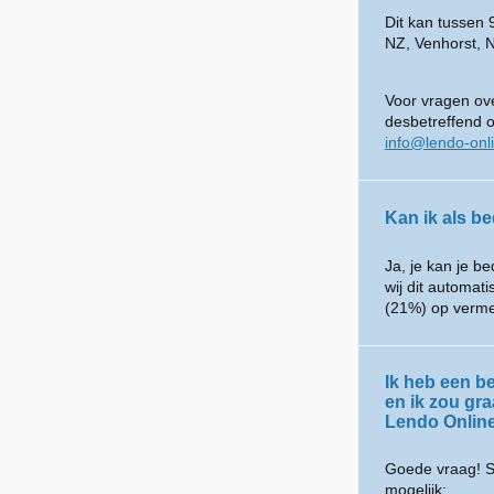
Dit kan tussen
NZ, Venhorst, 
Voor vragen ove
desbetreffend 
info@lendo-onl
Kan ik als be
Ja, je kan je be
wij dit automat
(21%) op verme
Ik heb een be
en ik zou gr
Lendo Onlin
Goede vraag! S
mogelijk: