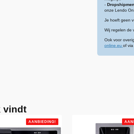
-
Dropshipmen
onze Lendo Onl
Je hoeft geen 
Wij regelen de 
Ook voor overi
online.eu
of vi
 vindt
AANBIEDING!
AAN