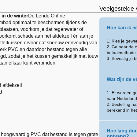
Veelgestelde 
in de winter
De Lendo Online
bad optimaal te beschermen tijdens de
Hoe kan ik e
plaatsen, voorkom je dat regenwater of
voorkomt schade aan het afdekzeil én aan je
1. Kies je gew
interkussen ervoor dat sneeuw eenvoudig van
2. Ga naar de c
sterk PVC en daardoor bestand tegen alle
betaalmethode.
d, zodat je het kussen gemakkelijk met touw
3. Bevestig je b
an elkaar kunt verbinden.
Wat zijn de 
 afdekzeil
d
1. Er worden g
naar Nederland
2. Bestelling n
berekend in he
Hoe lang duur
hoogwaardig PVC dat bestand is tegen grote
ontvang?