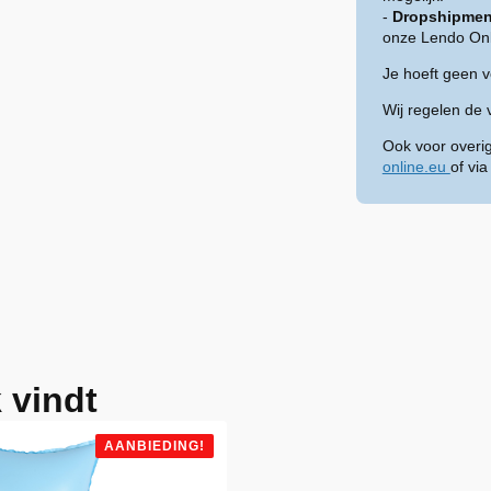
-
Dropshipmen
onze Lendo Onl
Je hoeft geen 
Wij regelen de 
Ook voor overi
online.eu
of vi
 vindt
AANBIEDING!