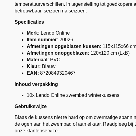
temperatuurverschillen. In tegenstelling tot goedkopere 
betrouwbaar, seizoen na seizoen.
Specificaties
Merk:
Lendo Online
Item nummer:
20026
Afmetingen opgeblazen kussen:
115x115x66 cm
Afmetingen onopgeblazen:
120x120 cm (LxB)
Materiaal:
PVC
Kleur:
Blauw
EAN:
8720849320467
Inhoud verpakking
10x Lendo Online zwembad winterkussens
Gebruikswijze
Blaas de kussens niet te hard op om overmatige spanni
de ogen aan het zwembad of aan elkaar. Raadpleeg bij t
onze klantenservice.