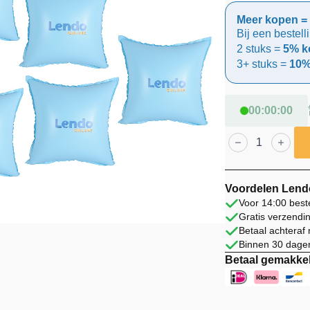
prijs
prijs
Meer kopen = 
was:
is:
Bij een bestell
2 stuks =
5% ko
€ 89,99.
€ 64,99.
3+ stuks =
10%
00
:
00
:
00
Lendo
Online
Zwembadkussen
Winter
10
Stuks
Voordelen Lend
PVC
Voor 14:00 best
Blauw
Gratis verzendi
aantal
Betaal achteraf
Binnen 30 dagen
Betaal gemakkel