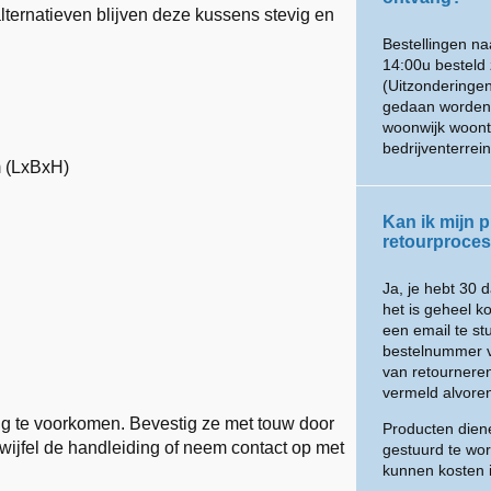
alternatieven blijven deze kussens stevig en
Bestellingen n
14:00u besteld 
(Uitzonderingen
gedaan worden m
woonwijk woont
bedrijventerre
 (LxBxH)
Kan ik mijn p
retourproces 
Ja, je hebt 30 
het is geheel k
een email te s
bestelnummer v
van retournere
vermeld alvoren
ng te voorkomen. Bevestig ze met touw door
Producten diene
wijfel de handleiding of neem contact op met
gestuurd te wor
kunnen kosten 