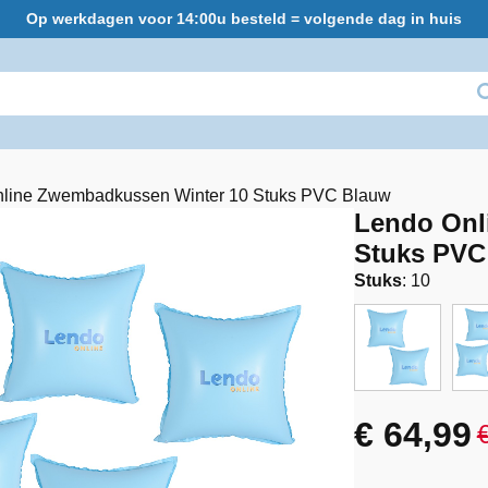
Op werkdagen voor 14:00u besteld = volgende dag in huis
line Zwembadkussen Winter 10 Stuks PVC Blauw
Lendo Onl
Stuks PVC
Stuks
:
10
€
64,99
Oorspro
Huidige