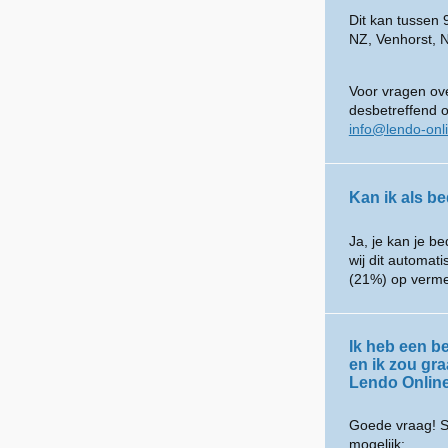
Dit kan tussen
NZ, Venhorst, 
Voor vragen ove
desbetreffend 
info@lendo-onl
Kan ik als be
Ja, je kan je be
wij dit automat
(21%) op verme
Ik heb een be
en ik zou gr
Lendo Onlin
Goede vraag! S
mogelijk: