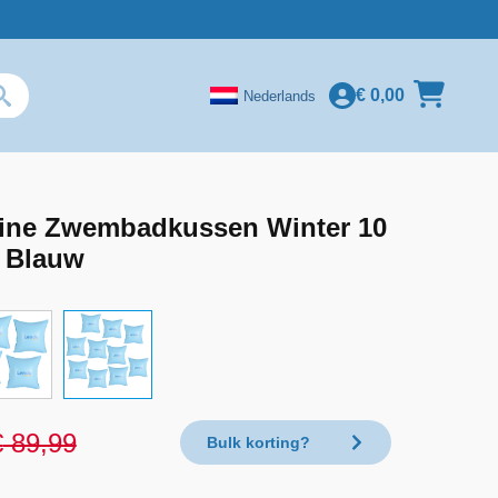
€
0,00
Nederlands
ine Zwembadkussen Winter 10
 Blauw
€
89,99
Bulk korting?
nkelijke