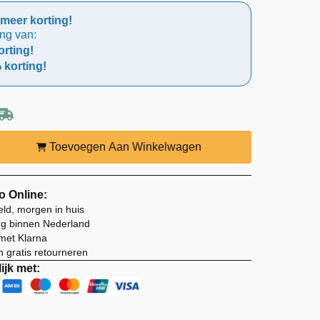
meer korting!
ing van:
rting!
 korting!
Toevoegen Aan Winkelwagen
o Online:
eld, morgen in huis
ng binnen Nederland
 met Klarna
 gratis retourneren
ijk met: