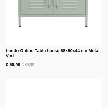
Lendo Online Table basse 68x50x44 cm Métal
Vert
€
59,99
€
89,99
Le
Le
prix
prix
initial
actuel
était :
est :
€ 89,99.
€ 59,99.