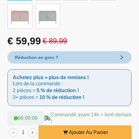
€
59,99
€
89,99
Le
Le
prix
prix
Réduction en gros ?
initial
actuel
Achetez plus = plus de remises !
était :
est :
Lors de la commande :
2 pièces =
5 % de réduction !
€ 89,99.
€ 59,99.
3+ pièces =
10 % de réduction !
Commandé avant 14h = livré demain
00
:
00
:
00
!
quantité
de
Ajouter Au Panier
Lendo