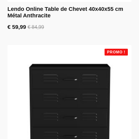
Lendo Online Table de Chevet 40x40x55 cm
Métal Anthracite
€
59,99
€
84,99
Le
Le
prix
prix
initial
actuel
était :
est :
PROMO !
€ 84,99.
€ 59,99.