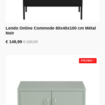
Lendo Online Commode 80x40x100 cm Métal
Noir
€
149,99
€
169,99
Le
Le
prix
prix
initial
actuel
était :
est :
PROMO !
€ 169,99.
€ 149,99.