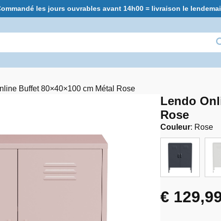
ommandé les jours ouvrables avant 14h00 = livraison le lendema
nline Buffet 80×40×100 cm Métal Rose
Lendo Onli
Rose
Couleur
:
Rose
€
129,9
Le
Le