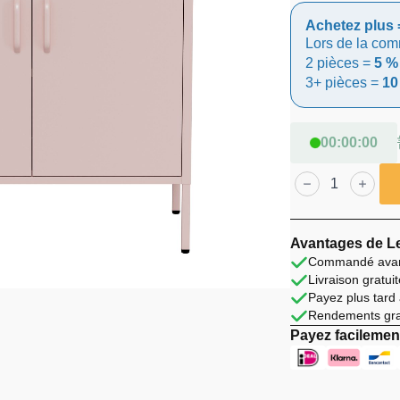
prix
prix
Achetez plus 
initial
actuel
Lors de la co
2 pièces =
5 %
était :
est :
3+ pièces =
10
€ 139,99
€ 129,99
00
:
00
:
00
quantité
de
Lendo
Online
Buffet
80×40×100
Avantages de Le
cm
Commandé avant
Métal
Livraison gratu
Rose
Payez plus tard
Rendements grat
Payez facilement