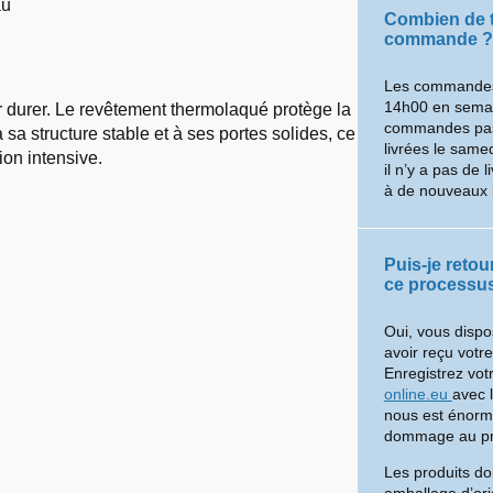
au
Combien de t
commande ?
Les commandes
14h00 en semain
 durer. Le revêtement thermolaqué protège la
commandes pass
 sa structure stable et à ses portes solides, ce
livrées le same
ion intensive.
il n’y a pas de 
à de nouveaux 
Puis-je reto
ce processus
Oui, vous dispo
avoir reçu votr
Enregistrez vot
online.eu
avec 
nous est énorme
dommage au prod
Les produits do