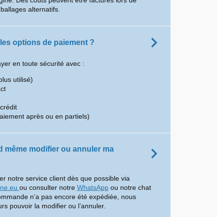
gine. Des coûts peuvent être facturés lors de
mballages alternatifs.
 les options de paiement ?
er en toute sécurité avec :
plus utilisé)
ct
crédit
aiement après ou en partiels)
d même modifier ou annuler ma
er notre service client dès que possible via
ine.eu
ou consulter notre
WhatsApp
ou notre chat
commande n’a pas encore été expédiée, nous
rs pouvoir la modifier ou l’annuler.