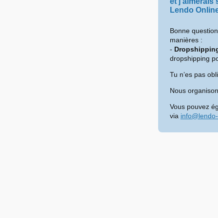
et j’aimerais
Lendo Onlin
Bonne question 
manières :
-
Dropshippin
dropshipping po
Tu n’es pas obl
Nous organisons
Vous pouvez ég
via
info@lendo-