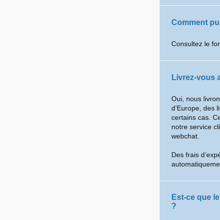
Comment puis
Consultez le fo
Livrez-vous a
Oui, nous livro
d’Europe, des l
certains cas. C
notre service cl
webchat.
Des frais d’expé
automatiquemen
Est-ce que l
?