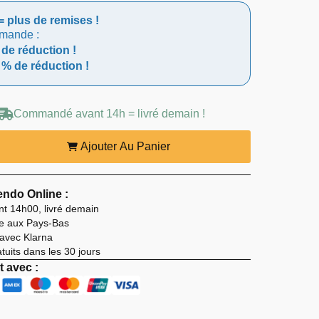
= plus de remises !
mmande :
 de réduction !
 % de réduction !
.
.
Commandé avant 14h = livré demain !
Ajouter Au Panier
ndo Online :
 14h00, livré demain
ite aux Pays-Bas
 avec Klarna
uits dans les 30 jours
 avec :