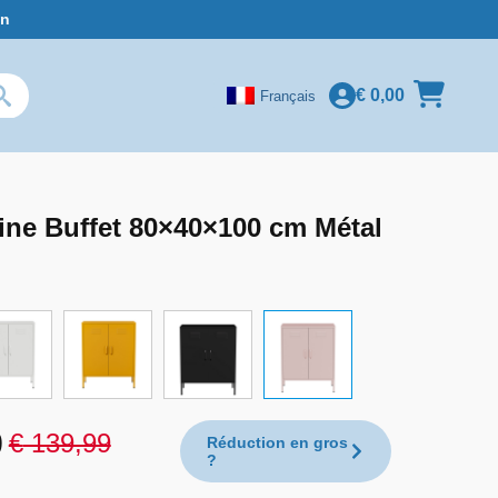
in
€
0,00
Français
ne Buffet 80×40×100 cm Métal
9
€
139,99
Réduction en gros
?