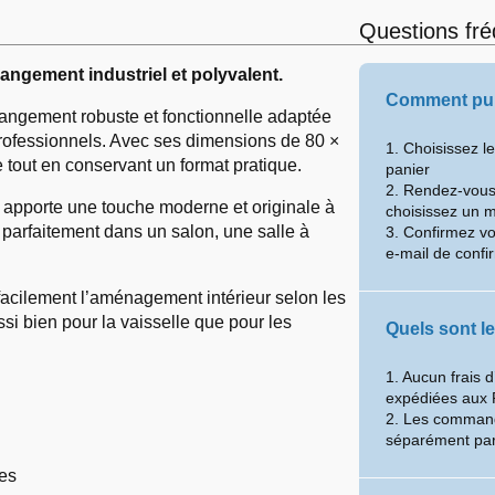
Questions fr
angement industriel et polyvalent.
Comment pui
rangement robuste et fonctionnelle adaptée
rofessionnels. Avec ses dimensions de 80 ×
1. Choisissez l
 tout en conservant un format pratique.
panier
2. Rendez-vous 
e apporte une touche moderne et originale à
choisissez un 
e parfaitement dans un salon, une salle à
3. Confirmez v
e-mail de confi
facilement l’aménagement intérieur selon les
si bien pour la vaisselle que pour les
Quels sont le
1. Aucun frais 
expédiées aux 
2. Les command
séparément par
ces