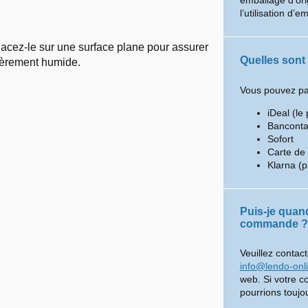
emballage d’ori
l’utilisation d’e
lacez-le sur une surface plane pour assurer
Quelles sont
égèrement humide.
Vous pouvez pay
iDeal (le 
Banconta
Sofort
Carte de 
Klarna (p
Puis-je quan
commande ?
Veuillez contact
info@lendo-onl
web. Si votre 
pourrions toujou