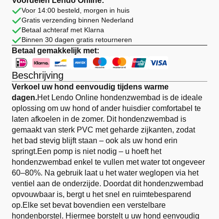
Voordelen Lendo Online:
PVC
Voor 14:00 besteld, morgen in huis
Opvouwbaar
Gratis verzending binnen Nederland
aantal
Betaal achteraf met Klarna
Binnen 30 dagen gratis retourneren
Betaal gemakkelijk met:
Beschrijving
Verkoel uw hond eenvoudig tijdens warme
dagen.
Het Lendo Online hondenzwembad is de ideale
oplossing om uw hond of ander huisdier comfortabel te
laten afkoelen in de zomer. Dit hondenzwembad is
gemaakt van sterk PVC met geharde zijkanten, zodat
het bad stevig blijft staan – ook als uw hond erin
springt.Een pomp is niet nodig – u hoeft het
hondenzwembad enkel te vullen met water tot ongeveer
60–80%. Na gebruik laat u het water weglopen via het
ventiel aan de onderzijde. Doordat dit hondenzwembad
opvouwbaar is, bergt u het snel en ruimtebesparend
op.Elke set bevat bovendien een verstelbare
hondenborstel. Hiermee borstelt u uw hond eenvoudig