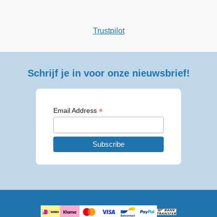
was:
is:
€ 29,99.
€ 24,99.
Trustpilot
Schrijf je in voor onze nieuwsbrief!
*
Email Address