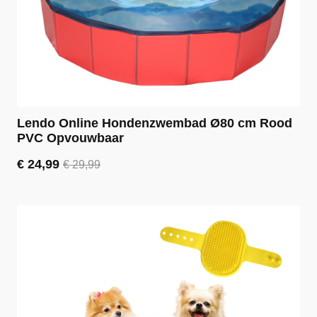
Lendo Online Hondenzwembad Ø80 cm Rood
PVC Opvouwbaar
€
24,99
€
29,99
Oorspronkelijke
Huidige
prijs
prijs
was:
is:
€ 29,99.
€ 24,99.