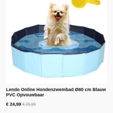
Lendo Online Hondenzwembad Ø80 cm Blauw
PVC Opvouwbaar
€
24,99
€
29,99
Oorspronkelijke
Huidige
prijs
prijs