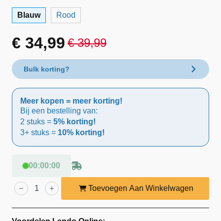
Blauw
Rood
€
34,99
€
39,99
Oorspronkelijke
Huidige
prijs
prijs
Bulk korting?
was:
is:
Meer kopen = meer korting!
€ 39,99.
€ 34,99.
Bij een bestelling van:
2 stuks =
5% korting!
3+ stuks =
10% korting!
00
:
00
:
00
Lendo
Online
Toevoegen Aan Winkelwagen
Hondenzwembad
Ø120
cm
Blauw