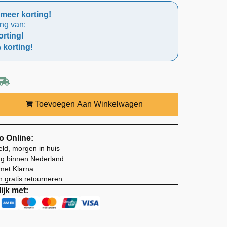
meer korting!
ing van:
rting!
 korting!
Toevoegen Aan Winkelwagen
o Online:
eld, morgen in huis
ng binnen Nederland
 met Klarna
 gratis retourneren
ijk met: