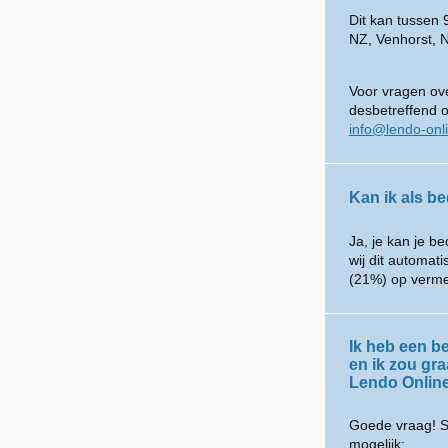
Dit kan tussen
NZ, Venhorst, 
Voor vragen ove
desbetreffend 
info@lendo-onl
Kan ik als be
Ja, je kan je be
wij dit automat
(21%) op verme
Ik heb een be
en ik zou gr
Lendo Onlin
Goede vraag! S
mogelijk: