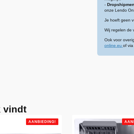
-
Dropshipmen
onze Lendo Onl
Je hoeft geen 
Wij regelen de 
Ook voor overi
online.eu
of vi
 vindt
AANBIEDING!
AAN