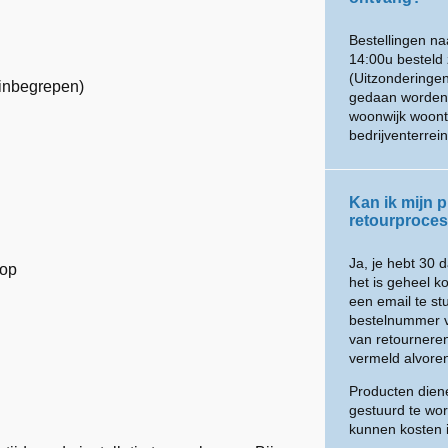
Bestellingen n
14:00u besteld 
(Uitzonderingen
 inbegrepen)
gedaan worden m
woonwijk woont
bedrijventerre
Kan ik mijn p
retourproces 
Ja, je hebt 30 
oop
het is geheel k
een email te s
bestelnummer v
van retournere
vermeld alvoren
Producten diene
gestuurd te wor
kunnen kosten 