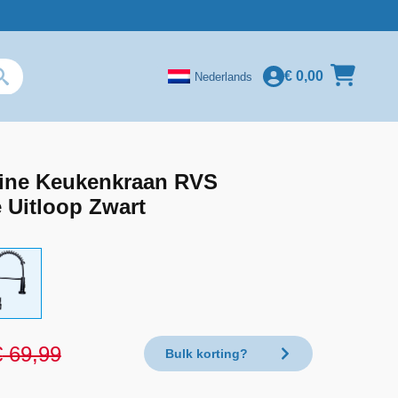
€
0,00
Nederlands
ine Keukenkraan RVS
e Uitloop Zwart
€
69,99
Bulk korting?
nkelijke