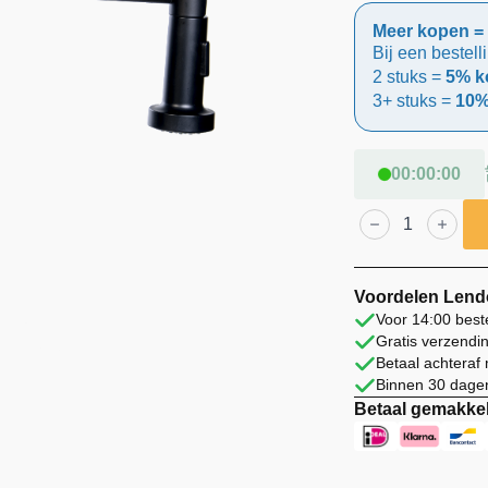
prijs
prijs
Meer kopen = 
was:
is:
Bij een bestell
2 stuks =
5% ko
€ 69,99.
€ 59,99.
3+ stuks =
10%
00
:
00
:
00
Lendo
Online
Keukenkraan
RVS
Uittrekbare
Uitloop
Voordelen Lend
Zwart
Voor 14:00 best
aantal
Gratis verzendi
Betaal achteraf
Binnen 30 dagen
Betaal gemakkel