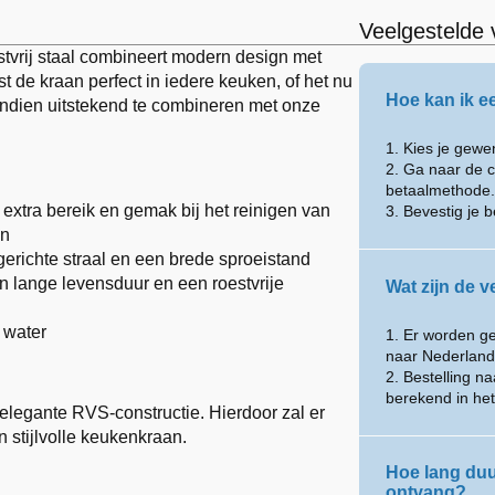
Veelgestelde 
vrij staal combineert modern design met
 de kraan perfect in iedere keuken, of het nu
Hoe kan ik e
endien uitstekend te combineren met onze
1. Kies je gew
2. Ga naar de c
betaalmethode.
or extra bereik en gemak bij het reinigen van
3. Bevestig je b
en
erichte straal en een brede sproeistand
en lange levensduur en een roestvrije
Wat zijn de 
 water
1. Er worden g
naar Nederland
2. Bestelling n
berekend in he
 elegante RVS-constructie. Hierdoor zal er
 stijlvolle keukenkraan.
Hoe lang duur
ontvang?