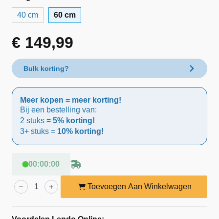
40 cm
60 cm
€
149,99
Bulk korting?
Meer kopen = meer korting!
Bij een bestelling van:
2 stuks =
5% korting!
3+ stuks =
10% korting!
00
:
00
:
00
Lendo
Online
Toevoegen Aan Winkelwagen
Waskom
Marmer
60x40x12
cm