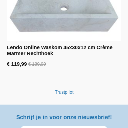
Lendo Online Waskom 45x30x12 cm Crème
Marmer Rechthoek
€
119,99
€
139,99
Oorspronkelijke
Huidige
prijs
prijs
was:
is:
€ 139,99.
€ 119,99.
Trustpilot
Schrijf je in voor onze nieuwsbrief!