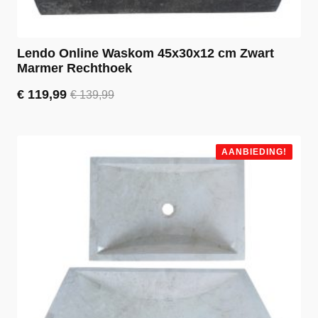
Lendo Online Waskom 45x30x12 cm Zwart
Marmer Rechthoek
€
119,99
€
139,99
Oorspronkelijke
Huidige
prijs
prijs
was:
is:
€ 139,99.
€ 119,99.
AANBIEDING!