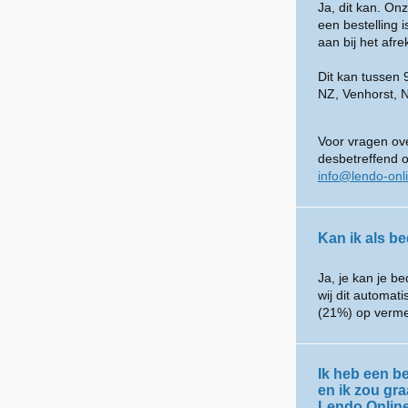
Ja, dit kan. O
een bestelling 
aan bij het afr
Dit kan tussen
NZ, Venhorst, 
Voor vragen ove
desbetreffend 
info@lendo-onl
Kan ik als be
Ja, je kan je be
wij dit automat
(21%) op verme
Ik heb een be
en ik zou gr
Lendo Onlin