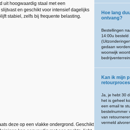
 uit hoogwaardig staal met een
lijtvast en geschikt voor intensief dagelijks
Hoe lang duur
ft stabiel, zelfs bij frequente belasting.
ontvang?
Bestellingen n
14:00u besteld 
(Uitzonderingen
gedaan worden m
woonwijk woont
bedrijventerre
Kan ik mijn p
retourproces 
Ja, je hebt 30 
het is geheel k
een email te s
bestelnummer v
van retournere
vermeld alvoren
aats deze op een vlakke ondergrond. Geschikt