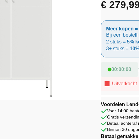
€
279,9
Meer kopen = 
Bij een bestell
2 stuks =
5% ko
3+ stuks =
10%
00
:
00
:
00
Uitverkocht
Voordelen Lend
Voor 14:00 best
Gratis verzendi
Betaal achteraf
Binnen 30 dagen
Betaal gemakkel