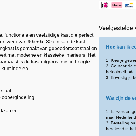
Veelgestelde 
 functionele en veelzijdige kast die perfect
me ontwerp van 90x50x180 cm kan de kast
Hoe kan ik e
ingkast is gemaakt van gepoedercoat staal en
neert met moderne en klassieke interieurs. Het
1. Kies je gew
Daarnaast is de kast uitgerust met in hoogte
2. Ga naar de c
 kunt indelen.
betaalmethode.
3. Bevestig je b
staal
e opbergindeling
Wat zijn de 
erkkamer
1. Er worden g
naar Nederland
2. Bestelling n
berekend in he