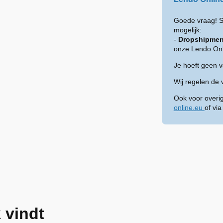
Goede vraag! S
mogelijk:
-
Dropshipmen
onze Lendo Onl
Je hoeft geen 
Wij regelen de 
Ook voor overi
online.eu
of vi
 vindt