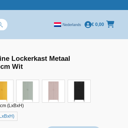
€
0,00
Nederlands
ne Lockerkast Metaal
 cm Wit
cm (LxBxH)
LxBxH)